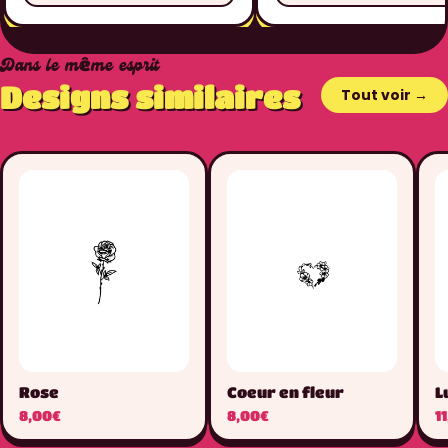
Dans le même esprit
Designs similaires
Tout voir →
Rose
Coeur en fleur
L
8,00€
8,00€
1