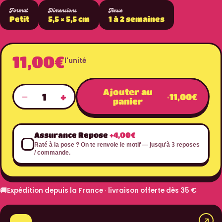
Format
Dimensions
Tenue
Petit
5,5 × 5,5 cm
1 à 2 semaines
11,00€
l'unité
Ajouter au
−
+
1
·
11,00€
panier
Assurance Repose
+4,00€
Raté à la pose ? On te renvoie le motif — jusqu'à 3 reposes
/ commande.
🚚
Expédition depuis la France · livraison offerte dès 35 €