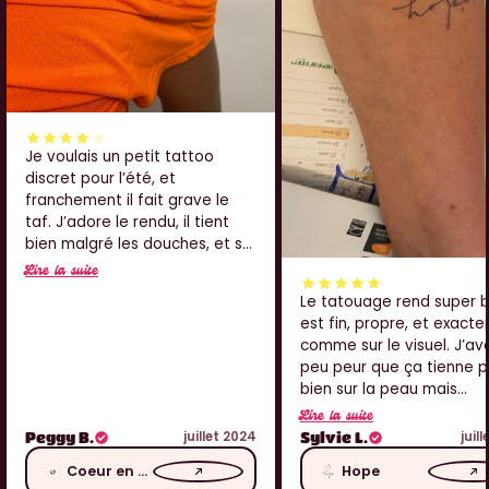
Je voulais un petit tattoo
discret pour l’été, et
franchement il fait grave le
taf. J’adore le rendu, il tient
bien malgré les douches, et sur
l’épaule ça passe crème. Juste
Lire la suite
je pense que j’aurais aimé qu’il
Le tatouage rend super bi
soit un tout petit peu plus net
est fin, propre, et exact
au centre, mais sinon j’adore
comme sur le visuel. J’av
peu peur que ça tienne 
bien sur la peau mais
franchement ça tient trè
Lire la suite
bien. J’ai eu pas mal de
juillet 2024
juil
Peggy B.
Sylvie L.
compliments aussi, donc j
Coeur en fleur
Hope
grave contente. Merci !