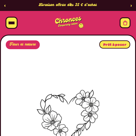
Livraison offerte dès 35 € d’achat
‹
›
Fleur et nature
Prêt à poser