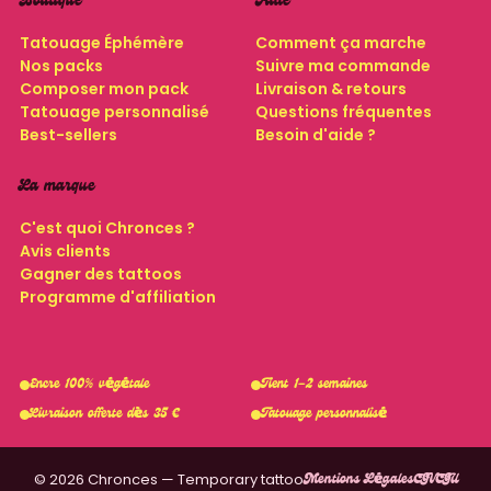
Boutique
Aide
Tatouage Éphémère
Comment ça marche
Nos packs
Suivre ma commande
Composer mon pack
Livraison & retours
Tatouage personnalisé
Questions fréquentes
Best-sellers
Besoin d'aide ?
La marque
C'est quoi Chronces ?
Avis clients
Gagner des tattoos
Programme d'affiliation
Encre 100% végétale
Tient 1–2 semaines
Livraison offerte dès 35 €
Tatouage personnalisé
© 2026 Chronces — Temporary tattoo
CGV
CGU
Mentions Légales