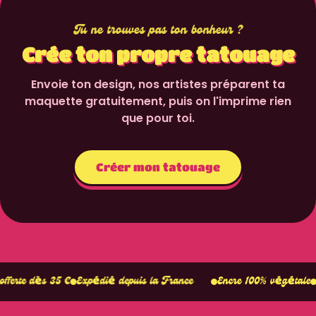
Tu ne trouves pas ton bonheur ?
Crée ton propre tatouage
Envoie ton design, nos artistes préparent ta
maquette gratuitement, puis on l'imprime rien
que pour toi.
Créer mon tatouage
Tient 1–2 
s 35 €
Expédié depuis la France
Encre 100% végétale