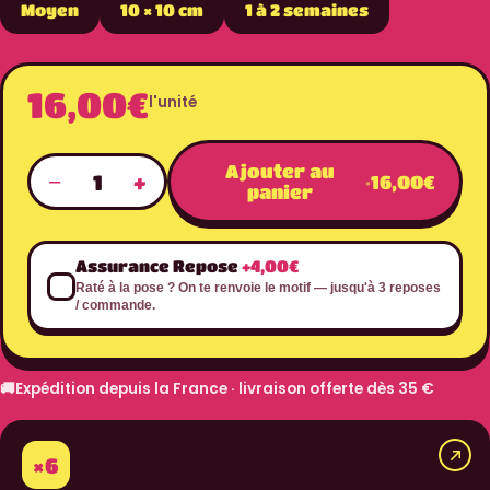
Moyen
10 × 10 cm
1 à 2 semaines
16,00€
l'unité
Ajouter au
−
+
1
·
16,00€
panier
Assurance Repose
+4,00€
Raté à la pose ? On te renvoie le motif — jusqu'à 3 reposes
/ commande.
🚚
Expédition depuis la France · livraison offerte dès 35 €
×6