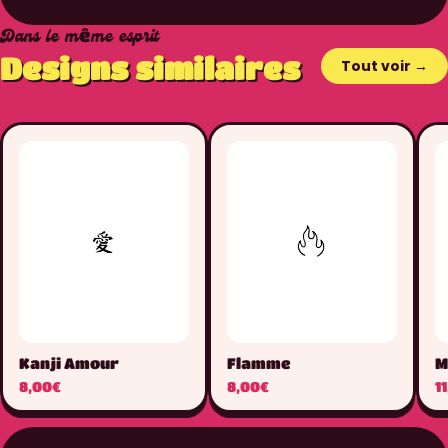
Dans le même esprit
Designs similaires
Tout voir →
Kanji Amour
Flamme
M
8,00€
8,00€
1