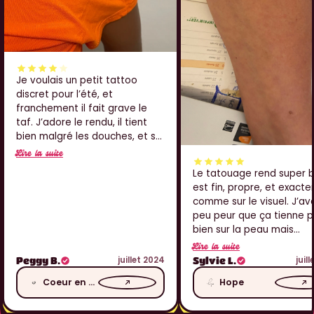
Je voulais un petit tattoo
discret pour l’été, et
franchement il fait grave le
taf. J’adore le rendu, il tient
bien malgré les douches, et sur
l’épaule ça passe crème. Juste
Lire la suite
je pense que j’aurais aimé qu’il
Le tatouage rend super bi
soit un tout petit peu plus net
est fin, propre, et exact
au centre, mais sinon j’adore
comme sur le visuel. J’av
peu peur que ça tienne 
bien sur la peau mais
franchement ça tient trè
Lire la suite
bien. J’ai eu pas mal de
juillet 2024
juil
Peggy B.
Sylvie L.
compliments aussi, donc j
Coeur en fleur
Hope
grave contente. Merci !