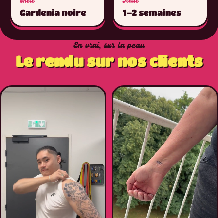
Encre
Tenue
Gardenia noire
1–2 semaines
En vrai, sur la peau
Le rendu sur nos clients