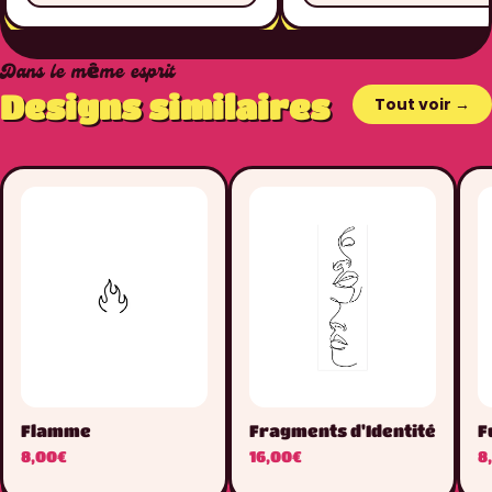
Dans le même esprit
Designs similaires
Tout voir →
Flamme
Fragments d'Identité
F
8,00€
16,00€
8