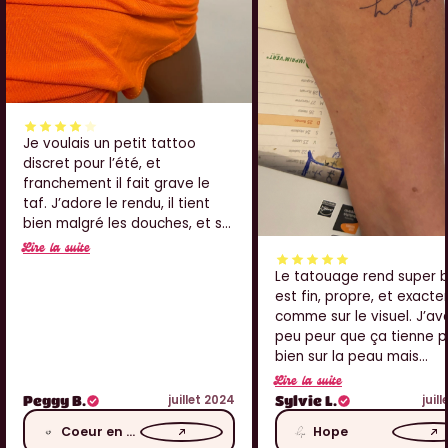
Je voulais un petit tattoo
discret pour l’été, et
franchement il fait grave le
taf. J’adore le rendu, il tient
bien malgré les douches, et sur
l’épaule ça passe crème. Juste
Lire la suite
je pense que j’aurais aimé qu’il
Le tatouage rend super bi
soit un tout petit peu plus net
est fin, propre, et exact
au centre, mais sinon j’adore
comme sur le visuel. J’av
peu peur que ça tienne 
bien sur la peau mais
franchement ça tient trè
Lire la suite
bien. J’ai eu pas mal de
juillet 2024
juil
Peggy B.
Sylvie L.
compliments aussi, donc j
Coeur en fleur
Hope
grave contente. Merci !