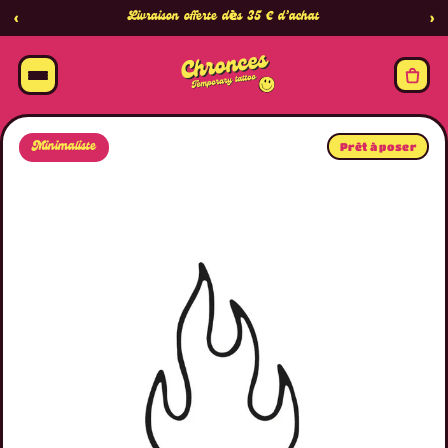
Livraison offerte dès 35 € d’achat
‹
›
Minimaliste
Prêt à poser