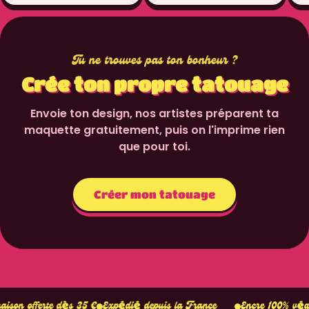
Tu ne trouves pas ton bonheur ?
Crée ton propre tatouage
Envoie ton design, nos artistes préparent ta
maquette gratuitement, puis on l'imprime rien
que pour toi.
Créer mon tatouage
Tient 1–
ès 35 €
Expédié depuis la France
Encre 100% végétale