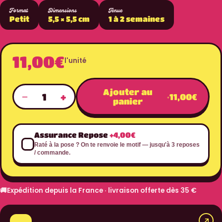
Format
Dimensions
Tenue
Petit
5,5 × 5,5 cm
1 à 2 semaines
11,00€
l'unité
Ajouter au
−
+
1
·
11,00€
panier
Assurance Repose
+4,00€
Raté à la pose ? On te renvoie le motif — jusqu'à 3 reposes
/ commande.
🚚
Expédition depuis la France · livraison offerte dès 35 €