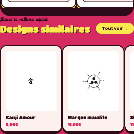
Dans le même esprit
Designs similaires
Tout voir →
Kanji Amour
Marque maudite
S
8,00€
11,00€
1