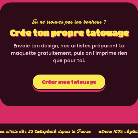
Tu ne trouves pas ton bonheur ?
Crée ton propre tatouage
Envoie ton design, nos artistes préparent ta
maquette gratuitement, puis on l'imprime rien
que pour toi.
Créer mon tatouage
Tient 1–2
s 35 €
Expédié depuis la France
Encre 100% végétale