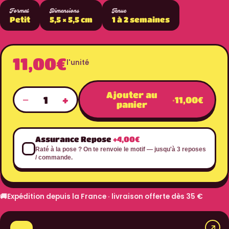
Format
Dimensions
Tenue
Petit
5,5 × 5,5 cm
1 à 2 semaines
11,00€
l'unité
Ajouter au
−
+
1
·
11,00€
panier
Assurance Repose
+4,00€
Raté à la pose ? On te renvoie le motif — jusqu'à 3 reposes
/ commande.
🚚
Expédition depuis la France · livraison offerte dès 35 €