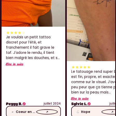
Je voulais un petit tattoo
discret pour l’été, et
franchement il fait grave le
taf. J’adore le rendu, il tient
bien malgré les douches, et sur
l’épaule ça passe crème. Juste
Lire la suite
je pense que j’aurais aimé qu’il
Le tatouage rend super bi
soit un tout petit peu plus net
est fin, propre, et exact
au centre, mais sinon j’adore
comme sur le visuel. J’av
peu peur que ça tienne 
bien sur la peau mais
franchement ça tient trè
Lire la suite
bien. J’ai eu pas mal de
juillet 2024
juil
Peggy B.
Sylvie L.
compliments aussi, donc j
Coeur en fleur
Hope
grave contente. Merci !